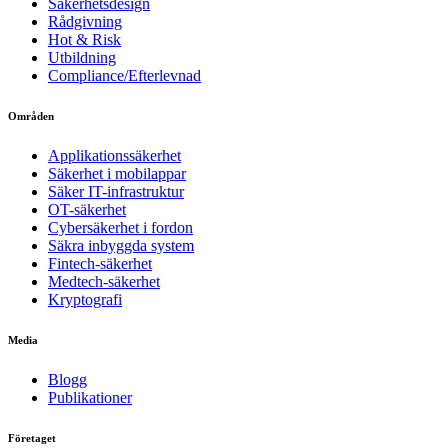
Säkerhetsdesign
Rådgivning
Hot & Risk
Utbildning
Compliance/Efterlevnad
Områden
Applikationssäkerhet
Säkerhet i mobilappar
Säker IT-infrastruktur
OT-säkerhet
Cybersäkerhet i fordon
Säkra inbyggda system
Fintech-säkerhet
Medtech-säkerhet
Kryptografi
Media
Blogg
Publikationer
Företaget