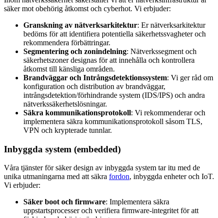
säker mot obehörig åtkomst och cyberhot. Vi erbjuder:
Granskning av nätverksarkitektur
: Er nätverksarkitektur
bedöms för att identifiera potentiella säkerhetssvagheter och
rekommendera förbättringar.
Segmentering och zonindelning
: Nätverkssegment och
säkerhetszoner designas för att innehålla och kontrollera
åtkomst till känsliga områden.
Brandväggar och Intrångsdetektionssystem
: Vi ger råd om
konfiguration och distribution av brandväggar,
intrångsdetektion/förhindrande system (IDS/IPS) och andra
nätverkssäkerhetslösningar.
Säkra kommunikationsprotokoll
: Vi rekommenderar och
implementera säkra kommunikationsprotokoll såsom TLS,
VPN och krypterade tunnlar.
Inbyggda system (embedded)
Våra tjänster för säker design av inbyggda system tar itu med de
unika utmaningarna med att säkra
fordon
, inbyggda enheter och IoT.
Vi erbjuder:
Säker boot och firmware
: Implementera säkra
uppstartsprocesser och verifiera firmware-integritet för att