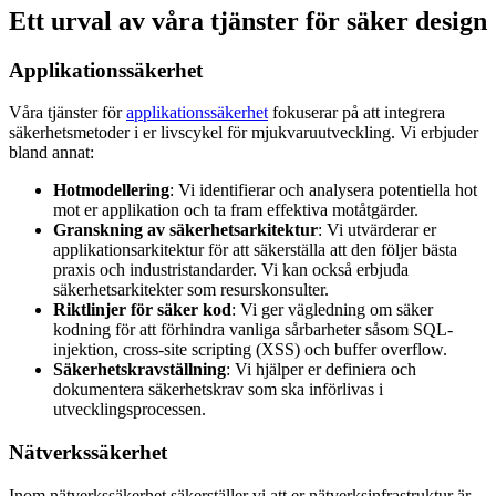
Ett urval av våra tjänster för säker design
Applikationssäkerhet
Våra tjänster för
applikationssäkerhet
fokuserar på att integrera
säkerhetsmetoder i er livscykel för mjukvaruutveckling. Vi erbjuder
bland annat:
Hotmodellering
: Vi identifierar och analysera potentiella hot
mot er applikation och ta fram effektiva motåtgärder.
Granskning av säkerhetsarkitektur
: Vi utvärderar er
applikationsarkitektur för att säkerställa att den följer bästa
praxis och industristandarder. Vi kan också erbjuda
säkerhetsarkitekter som resurskonsulter.
Riktlinjer för säker kod
: Vi ger vägledning om säker
kodning för att förhindra vanliga sårbarheter såsom SQL-
injektion, cross-site scripting (XSS) och buffer overflow.
Säkerhetskravställning
: Vi hjälper er definiera och
dokumentera säkerhetskrav som ska införlivas i
utvecklingsprocessen.
Nätverkssäkerhet
Inom nätverkssäkerhet säkerställer vi att er nätverksinfrastruktur är