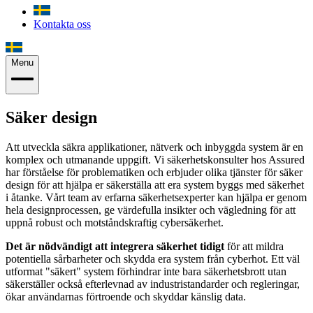
Kontakta oss
Menu
Säker design
Att utveckla säkra applikationer, nätverk och inbyggda system är en
komplex och utmanande uppgift. Vi säkerhetskonsulter hos Assured
har förståelse för problematiken och erbjuder olika tjänster för säker
design för att hjälpa er säkerställa att era system byggs med säkerhet
i åtanke. Vårt team av erfarna säkerhetsexperter kan hjälpa er genom
hela designprocessen, ge värdefulla insikter och vägledning för att
uppnå robust och motståndskraftig cybersäkerhet.
Det är nödvändigt att integrera säkerhet tidigt
för att mildra
potentiella sårbarheter och skydda era system från cyberhot. Ett väl
utformat "säkert" system förhindrar inte bara säkerhetsbrott utan
säkerställer också efterlevnad av industristandarder och regleringar,
ökar användarnas förtroende och skyddar känslig data.