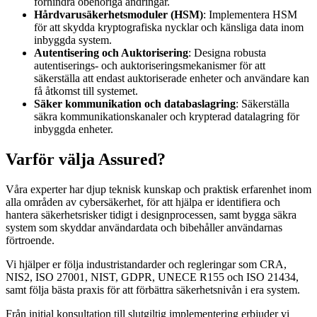
förhindra obehöriga ändringar.
Hårdvarusäkerhetsmoduler (HSM)
: Implementera HSM
för att skydda kryptografiska nycklar och känsliga data inom
inbyggda system.
Autentisering och Auktorisering
: Designa robusta
autentiserings- och auktoriseringsmekanismer för att
säkerställa att endast auktoriserade enheter och användare kan
få åtkomst till systemet.
Säker kommunikation och databaslagring
: Säkerställa
säkra kommunikationskanaler och krypterad datalagring för
inbyggda enheter.
Varför välja Assured?
Våra experter har djup teknisk kunskap och praktisk erfarenhet inom
alla områden av cybersäkerhet, för att hjälpa er identifiera och
hantera säkerhetsrisker tidigt i designprocessen, samt bygga säkra
system som skyddar användardata och bibehåller användarnas
förtroende.
Vi hjälper er följa industristandarder och regleringar som CRA,
NIS2, ISO 27001, NIST, GDPR, UNECE R155 och ISO 21434,
samt följa bästa praxis för att förbättra säkerhetsnivån i era system.
Från initial konsultation till slutgiltig implementering erbjuder vi