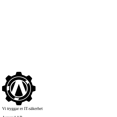
->
Ingen verkar vilja sluta på Assured
->
Vi tryggar er IT-säkerhet