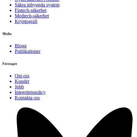
Säkra inbyggda system
Fintech-säkerhet
Medtech-säkerhet
Kryptografi
Media
Blogg
Publikationer
Företaget
Om oss
Kunder
Jobb
Integritetspolicy
Kontakta oss