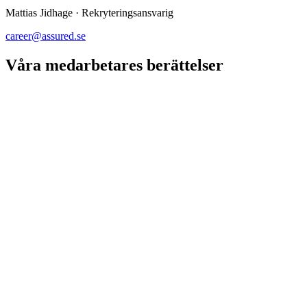
Mattias Jidhage
·
Rekryteringsansvarig
career@assured.se
Våra medarbetares berättelser
Gör folk så här roliga saker på jobbet?
->
Kulturbäraren som ångrade sig