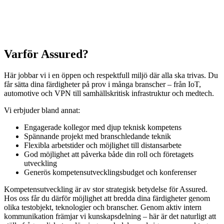
Benjamin
·
Senior säkerhetsspecialist
Varför Assured?
Här jobbar vi i en öppen och respektfull miljö där alla ska trivas. Du
får sätta dina färdigheter på prov i många branscher – från IoT,
automotive och VPN till samhällskritisk infrastruktur och medtech.
Vi erbjuder bland annat:
Engagerade kollegor med djup teknisk kompetens
Spännande projekt med branschledande teknik
Flexibla arbetstider och möjlighet till distansarbete
God möjlighet att påverka både din roll och företagets
utveckling
Generös kompetensutvecklingsbudget och konferenser
Kompetensutveckling är av stor strategisk betydelse för Assured.
Hos oss får du därför möjlighet att bredda dina färdigheter genom
olika testobjekt, teknologier och branscher. Genom aktiv intern
kommunikation främjar vi kunskapsdelning – här är det naturligt att