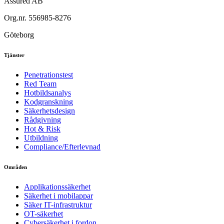
Assured AB
Org.nr. 556985-8276
Göteborg
Tjänster
Penetrationstest
Red Team
Hotbildsanalys
Kodgranskning
Säkerhetsdesign
Rådgivning
Hot & Risk
Utbildning
Compliance/Efterlevnad
Områden
Applikationssäkerhet
Säkerhet i mobilappar
Säker IT-infrastruktur
OT-säkerhet
Cybersäkerhet i fordon