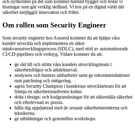
och nyfikenhet på det som kommer härnäst bygger och testar vi
lösningar som gör verklig skillnad. Vi tror på en digital värld där
säkerhet möjliggör innovation och frihet.
Om rollen som Security Engineer
Som security engineer hos Assured kommer du att hjälpa våra
kunder utveckla och implementera en säker
mjukvaruutvecklingsprocess (SDLC), med stöd av automatiserade
CI/CD-pipelines och verktyg. Vidare kommer du att:
ge råd till och stötta våra kunders utvecklingsteam i
säkerhetsfrågor och arkitekturval.
analysera och hantera sårbarheter samt ge rekommendationer
runt patchning och mitigering.
agera Security Champion i kundernas utvecklarteam för att
främja en säkerhetsmedveten kultur.
delta i design- och kodgranskningar för att säkerställa säkerhet
och efterlevnad av praxis.
hålla dig uppdaterad med de senaste säkerhetstrenderna och
teknikerna.
ge utbildningar och genomföra workshops.
Kulturen vi har på Assured är oerhört viktig för mig.